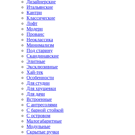
Дизайнерские
Итальянские
Кантри
Классические
Лофт
Модерн
Прованс
Неоклассика
Минимализм
Под старину
Скандинавские
Элитные
Эксклюзивные
Хай-тек
Особенности
Для студии
Для хрущевки
Для дачи
Встроенные
С антресолями
С барной стойкой
С островом
Малогабаритные
Модульные
Скрытые ручки