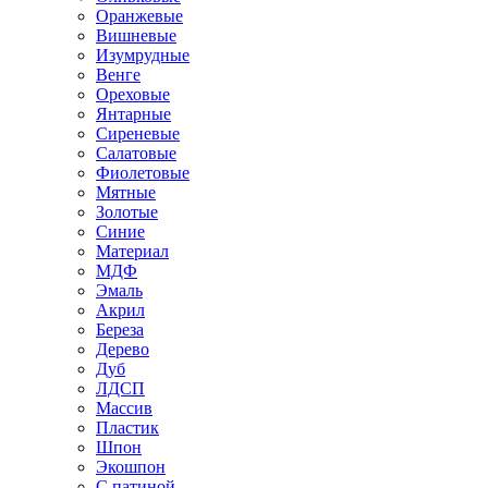
Оранжевые
Вишневые
Изумрудные
Венге
Ореховые
Янтарные
Сиреневые
Салатовые
Фиолетовые
Мятные
Золотые
Синие
Материал
МДФ
Эмаль
Акрил
Береза
Дерево
Дуб
ЛДСП
Массив
Пластик
Шпон
Экошпон
С патиной