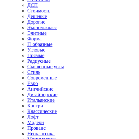
ДСП
Стоимость
Дешевые
Дорогие
Эконом-класс
Элитные
Форма
П-образные
Угловые
Прямые
Радиусные
Скошенные углы
Стиль
Современные
Евро
Английские
Дизайнерские
Итальянские
Кантри
Классические
Лофт
Модерн
Прованс
Неоклассика