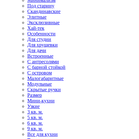
Минимализм
Под старину
Скандинавские
Элитные
Эксклюзивные
Хай-тек
Особенности
Для студии
Для хрущевки
Для дачи
Встроенные
С антресолями
С барной стойкой
С островом
Малогабаритные
Модульные
Скрытые ручки
Размер
Мини-кухни
Узкие
3 кв. м.
5 кв. м.
6 кв. м.
9 кв. м.
Все для кухни