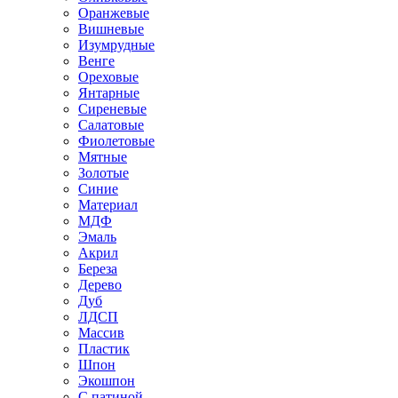
Оранжевые
Вишневые
Изумрудные
Венге
Ореховые
Янтарные
Сиреневые
Салатовые
Фиолетовые
Мятные
Золотые
Синие
Материал
МДФ
Эмаль
Акрил
Береза
Дерево
Дуб
ЛДСП
Массив
Пластик
Шпон
Экошпон
С патиной