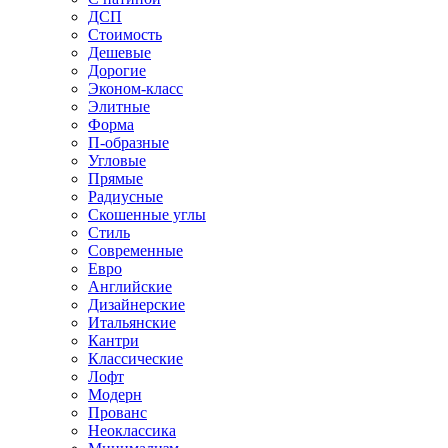
ДСП
Стоимость
Дешевые
Дорогие
Эконом-класс
Элитные
Форма
П-образные
Угловые
Прямые
Радиусные
Скошенные углы
Стиль
Современные
Евро
Английские
Дизайнерские
Итальянские
Кантри
Классические
Лофт
Модерн
Прованс
Неоклассика