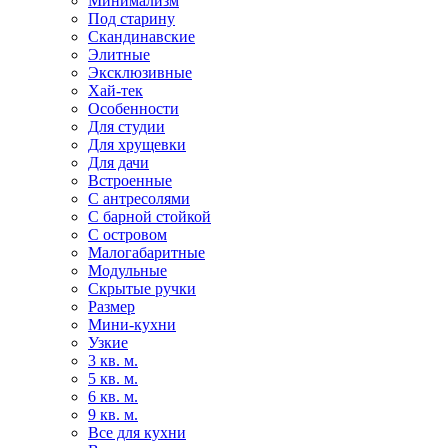
Минимализм
Под старину
Скандинавские
Элитные
Эксклюзивные
Хай-тек
Особенности
Для студии
Для хрущевки
Для дачи
Встроенные
С антресолями
С барной стойкой
С островом
Малогабаритные
Модульные
Скрытые ручки
Размер
Мини-кухни
Узкие
3 кв. м.
5 кв. м.
6 кв. м.
9 кв. м.
Все для кухни