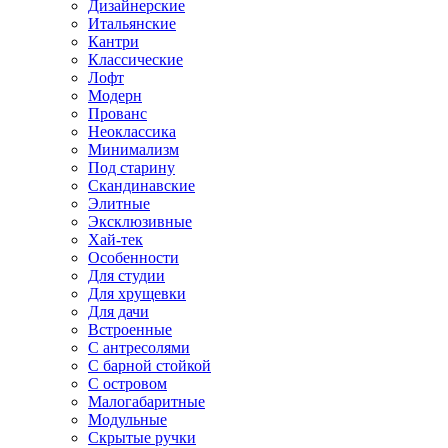
Дизайнерские
Итальянские
Кантри
Классические
Лофт
Модерн
Прованс
Неоклассика
Минимализм
Под старину
Скандинавские
Элитные
Эксклюзивные
Хай-тек
Особенности
Для студии
Для хрущевки
Для дачи
Встроенные
С антресолями
С барной стойкой
С островом
Малогабаритные
Модульные
Скрытые ручки