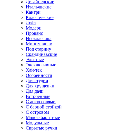
Дизайнерские
Итальянские
Кантри
Классические
Лофт
Модерн
Прованс
Неоклассика
Минимализм
Под старину
Скандинавские
Элитные
Эксклюзивные
Хай-тек
Особенности
Для студии
Для хрущевки
Для дачи
Встроенные
С антресолями
С барной стойкой
С островом
Малогабаритные
Модульные
Скрытые ручки