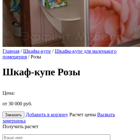
Главная
/
Шкафы-купе
/
Шкафы-купе для маленького
помещения
/ Розы
Шкаф-купе Розы
Цена:
от 30 000
руб.
Добавить в корзину
Расчет цены
Вызвать
Заказать
замерщика
Получить расчет