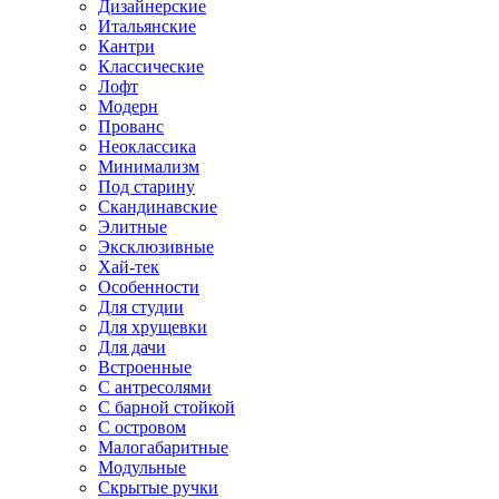
Дизайнерские
Итальянские
Кантри
Классические
Лофт
Модерн
Прованс
Неоклассика
Минимализм
Под старину
Скандинавские
Элитные
Эксклюзивные
Хай-тек
Особенности
Для студии
Для хрущевки
Для дачи
Встроенные
С антресолями
С барной стойкой
С островом
Малогабаритные
Модульные
Скрытые ручки