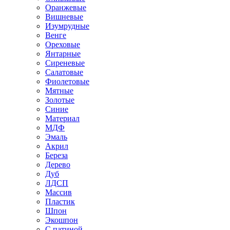
Оранжевые
Вишневые
Изумрудные
Венге
Ореховые
Янтарные
Сиреневые
Салатовые
Фиолетовые
Мятные
Золотые
Синие
Материал
МДФ
Эмаль
Акрил
Береза
Дерево
Дуб
ЛДСП
Массив
Пластик
Шпон
Экошпон
С патиной