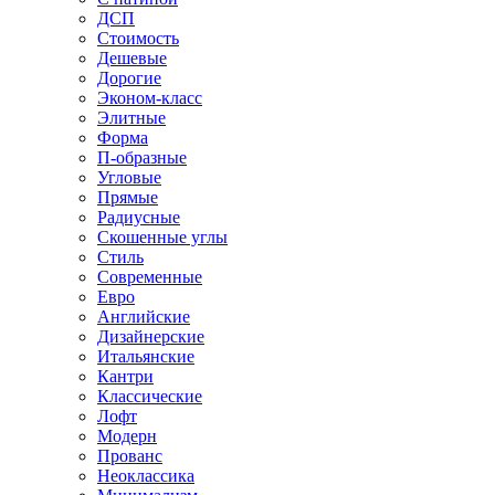
ДСП
Стоимость
Дешевые
Дорогие
Эконом-класс
Элитные
Форма
П-образные
Угловые
Прямые
Радиусные
Скошенные углы
Стиль
Современные
Евро
Английские
Дизайнерские
Итальянские
Кантри
Классические
Лофт
Модерн
Прованс
Неоклассика