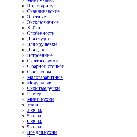
Минимализм
Под старину
Скандинавские
Элитные
Эксклюзивные
Хай-тек
Особенности
Для студии
Для хрущевки
Для дачи
Встроенные
С антресолями
С барной стойкой
С островом
Малогабаритные
Модульные
Скрытые ручки
Размер
Мини-кухни
Узкие
3 кв. м.
5 кв. м.
6 кв. м.
9 кв. м.
Все для кухни