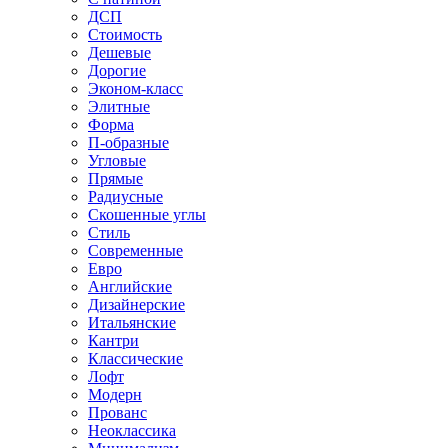
ДСП
Стоимость
Дешевые
Дорогие
Эконом-класс
Элитные
Форма
П-образные
Угловые
Прямые
Радиусные
Скошенные углы
Стиль
Современные
Евро
Английские
Дизайнерские
Итальянские
Кантри
Классические
Лофт
Модерн
Прованс
Неоклассика