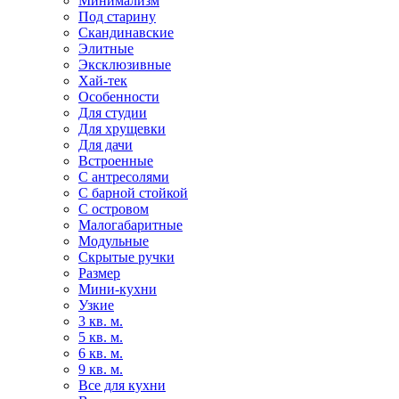
Минимализм
Под старину
Скандинавские
Элитные
Эксклюзивные
Хай-тек
Особенности
Для студии
Для хрущевки
Для дачи
Встроенные
С антресолями
С барной стойкой
С островом
Малогабаритные
Модульные
Скрытые ручки
Размер
Мини-кухни
Узкие
3 кв. м.
5 кв. м.
6 кв. м.
9 кв. м.
Все для кухни