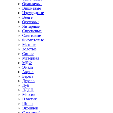
Оранжевые
Вишневые
Изумрудные
Венге
Ореховые
Янтарные
Сиреневые
Салатовые
Фиолетовые
Мятные
Золотые
Синие
Материал
МДФ
Эмаль
Акрил
Береза
Дерево
Дуб
ЛДСП
Массив
Пластик
Шпон
Экошпон
С патиной