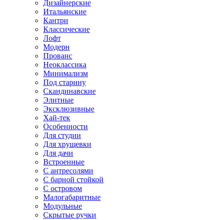
Дизайнерские
Итальянские
Кантри
Классические
Лофт
Модерн
Прованс
Неоклассика
Минимализм
Под старину
Скандинавские
Элитные
Эксклюзивные
Хай-тек
Особенности
Для студии
Для хрущевки
Для дачи
Встроенные
С антресолями
С барной стойкой
С островом
Малогабаритные
Модульные
Скрытые ручки