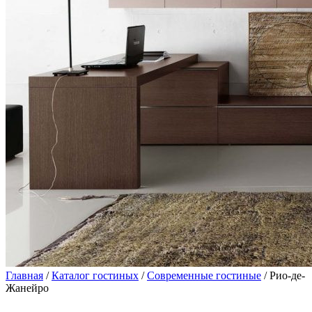
Главная
/
Каталог гостиных
/
Современные гостиные
/ Рио-де-
Жанейро