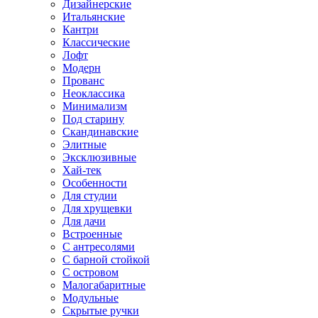
Дизайнерские
Итальянские
Кантри
Классические
Лофт
Модерн
Прованс
Неоклассика
Минимализм
Под старину
Скандинавские
Элитные
Эксклюзивные
Хай-тек
Особенности
Для студии
Для хрущевки
Для дачи
Встроенные
С антресолями
С барной стойкой
С островом
Малогабаритные
Модульные
Скрытые ручки