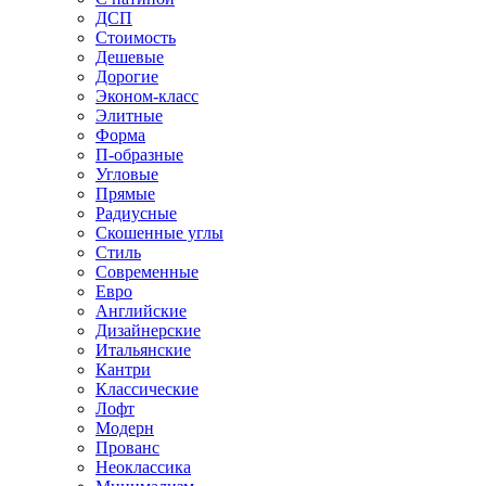
ДСП
Стоимость
Дешевые
Дорогие
Эконом-класс
Элитные
Форма
П-образные
Угловые
Прямые
Радиусные
Скошенные углы
Стиль
Современные
Евро
Английские
Дизайнерские
Итальянские
Кантри
Классические
Лофт
Модерн
Прованс
Неоклассика