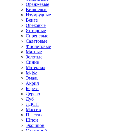
Оранжевые
Вишневые
Изумрудные
Венге
Ореховые
Янтарные
Сиреневые
Салатовые
Фиолетовые
Мятные
Золотые
Синие
Материал
МДФ
Эмаль
Акрил
Береза
Дерево
Дуб
ЛДСП
Массив
Пластик
Шпон
Экошпон
С патиной