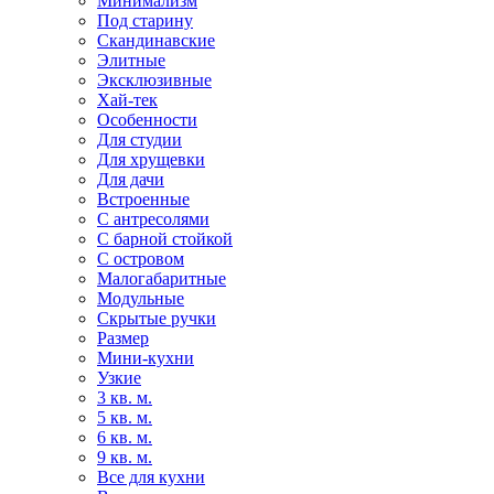
Минимализм
Под старину
Скандинавские
Элитные
Эксклюзивные
Хай-тек
Особенности
Для студии
Для хрущевки
Для дачи
Встроенные
С антресолями
С барной стойкой
С островом
Малогабаритные
Модульные
Скрытые ручки
Размер
Мини-кухни
Узкие
3 кв. м.
5 кв. м.
6 кв. м.
9 кв. м.
Все для кухни