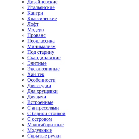
Дизайнерские
Итальянские
Кантри
Классические
Лофт
Модерн
Прованс
Неоклассика
Минимализм
Под старину
Скандинавские
Элитные
Эксклюзивные
Хай-тек
Особенности
Для студии
Для хрущевки
Для дачи
Встроенные
С антресолями
С барной стойкой
С островом
Малогабаритные
Модульные
Скрытые ручки