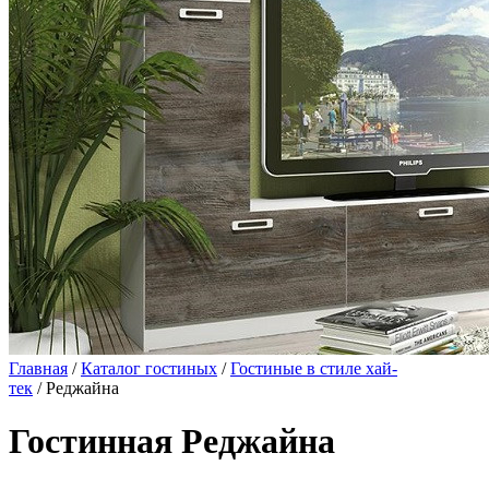
Главная
/
Каталог гостиных
/
Гостиные в стиле хай-
тек
/ Реджайна
Гостинная Реджайна