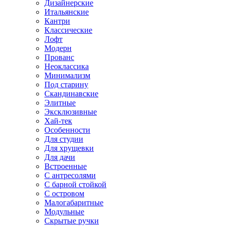
Дизайнерские
Итальянские
Кантри
Классические
Лофт
Модерн
Прованс
Неоклассика
Минимализм
Под старину
Скандинавские
Элитные
Эксклюзивные
Хай-тек
Особенности
Для студии
Для хрущевки
Для дачи
Встроенные
С антресолями
С барной стойкой
С островом
Малогабаритные
Модульные
Скрытые ручки