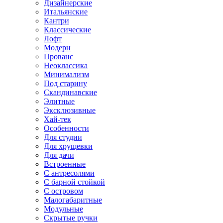
Дизайнерские
Итальянские
Кантри
Классические
Лофт
Модерн
Прованс
Неоклассика
Минимализм
Под старину
Скандинавские
Элитные
Эксклюзивные
Хай-тек
Особенности
Для студии
Для хрущевки
Для дачи
Встроенные
С антресолями
С барной стойкой
С островом
Малогабаритные
Модульные
Скрытые ручки