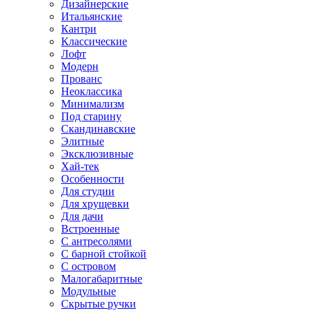
Дизайнерские
Итальянские
Кантри
Классические
Лофт
Модерн
Прованс
Неоклассика
Минимализм
Под старину
Скандинавские
Элитные
Эксклюзивные
Хай-тек
Особенности
Для студии
Для хрущевки
Для дачи
Встроенные
С антресолями
С барной стойкой
С островом
Малогабаритные
Модульные
Скрытые ручки