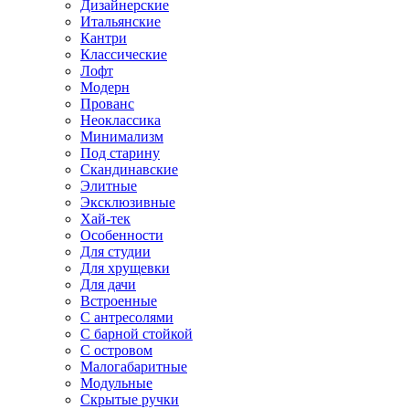
Дизайнерские
Итальянские
Кантри
Классические
Лофт
Модерн
Прованс
Неоклассика
Минимализм
Под старину
Скандинавские
Элитные
Эксклюзивные
Хай-тек
Особенности
Для студии
Для хрущевки
Для дачи
Встроенные
С антресолями
С барной стойкой
С островом
Малогабаритные
Модульные
Скрытые ручки