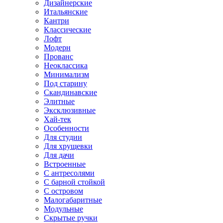
Дизайнерские
Итальянские
Кантри
Классические
Лофт
Модерн
Прованс
Неоклассика
Минимализм
Под старину
Скандинавские
Элитные
Эксклюзивные
Хай-тек
Особенности
Для студии
Для хрущевки
Для дачи
Встроенные
С антресолями
С барной стойкой
С островом
Малогабаритные
Модульные
Скрытые ручки