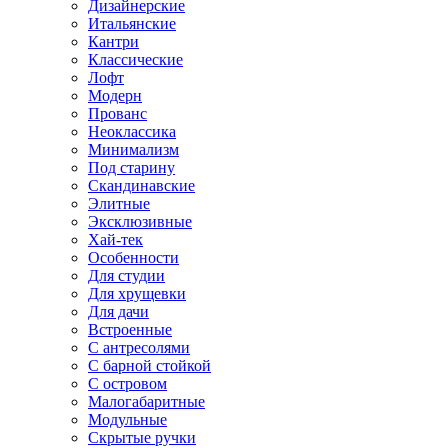
Дизайнерские
Итальянские
Кантри
Классические
Лофт
Модерн
Прованс
Неоклассика
Минимализм
Под старину
Скандинавские
Элитные
Эксклюзивные
Хай-тек
Особенности
Для студии
Для хрущевки
Для дачи
Встроенные
С антресолями
С барной стойкой
С островом
Малогабаритные
Модульные
Скрытые ручки