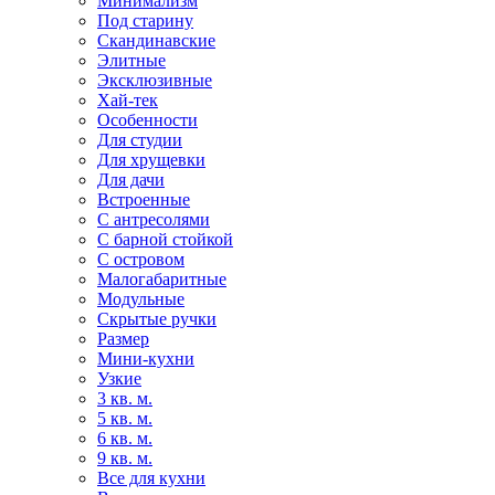
Минимализм
Под старину
Скандинавские
Элитные
Эксклюзивные
Хай-тек
Особенности
Для студии
Для хрущевки
Для дачи
Встроенные
С антресолями
С барной стойкой
С островом
Малогабаритные
Модульные
Скрытые ручки
Размер
Мини-кухни
Узкие
3 кв. м.
5 кв. м.
6 кв. м.
9 кв. м.
Все для кухни