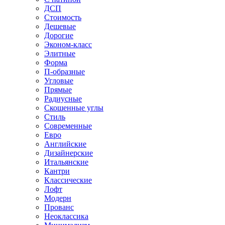
ДСП
Стоимость
Дешевые
Дорогие
Эконом-класс
Элитные
Форма
П-образные
Угловые
Прямые
Радиусные
Скошенные углы
Стиль
Современные
Евро
Английские
Дизайнерские
Итальянские
Кантри
Классические
Лофт
Модерн
Прованс
Неоклассика