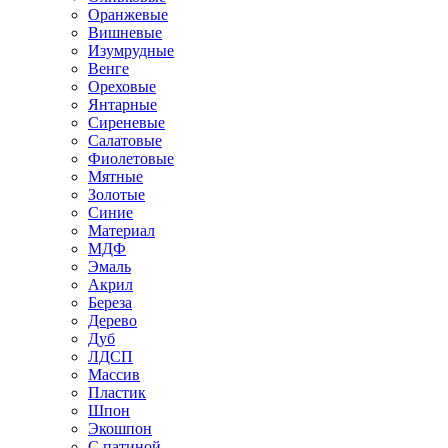
Оранжевые
Вишневые
Изумрудные
Венге
Ореховые
Янтарные
Сиреневые
Салатовые
Фиолетовые
Мятные
Золотые
Синие
Материал
МДФ
Эмаль
Акрил
Береза
Дерево
Дуб
ЛДСП
Массив
Пластик
Шпон
Экошпон
С патиной