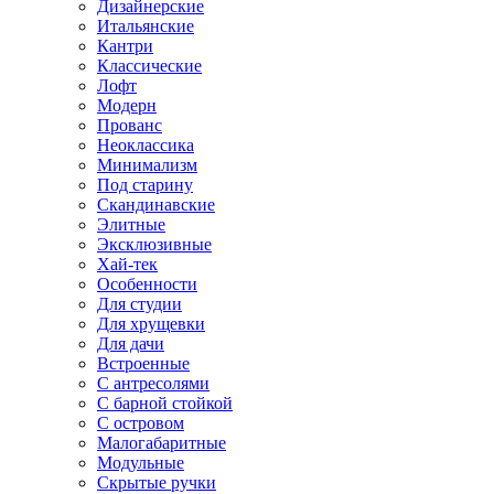
Дизайнерские
Итальянские
Кантри
Классические
Лофт
Модерн
Прованс
Неоклассика
Минимализм
Под старину
Скандинавские
Элитные
Эксклюзивные
Хай-тек
Особенности
Для студии
Для хрущевки
Для дачи
Встроенные
С антресолями
С барной стойкой
С островом
Малогабаритные
Модульные
Скрытые ручки