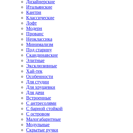
Дизайнерские
Итальянские
Кантри
Классические
Лофт
Модерн
Прованс
Неоклассика
Минимализм
Под старину
Скандинавские
Элитные
Эксклюзивные
Хай-тек
Особенности
Для студии
Для хрущевки
Для дачи
Встроенные
С антресолями
С барной стойкой
С островом
Малогабаритные
Модульные
Скрытые ручки