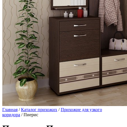
Главная
/
Каталог прихожих
/
Прихожие для узкого
коридора
/ Пиерис