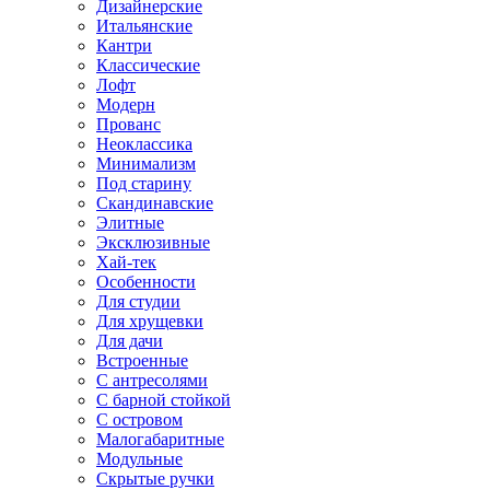
Дизайнерские
Итальянские
Кантри
Классические
Лофт
Модерн
Прованс
Неоклассика
Минимализм
Под старину
Скандинавские
Элитные
Эксклюзивные
Хай-тек
Особенности
Для студии
Для хрущевки
Для дачи
Встроенные
С антресолями
С барной стойкой
С островом
Малогабаритные
Модульные
Скрытые ручки