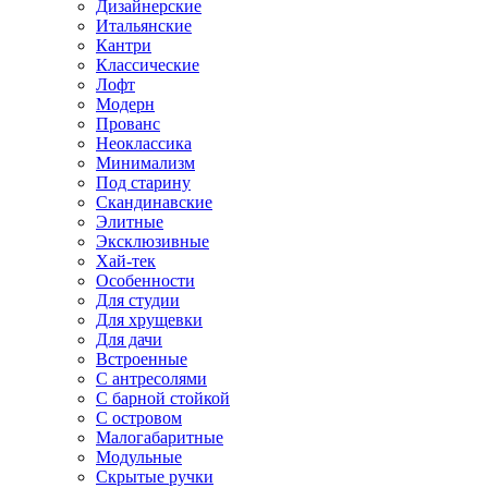
Дизайнерские
Итальянские
Кантри
Классические
Лофт
Модерн
Прованс
Неоклассика
Минимализм
Под старину
Скандинавские
Элитные
Эксклюзивные
Хай-тек
Особенности
Для студии
Для хрущевки
Для дачи
Встроенные
С антресолями
С барной стойкой
С островом
Малогабаритные
Модульные
Скрытые ручки