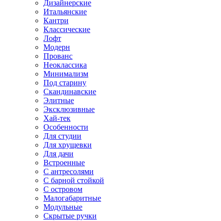
Дизайнерские
Итальянские
Кантри
Классические
Лофт
Модерн
Прованс
Неоклассика
Минимализм
Под старину
Скандинавские
Элитные
Эксклюзивные
Хай-тек
Особенности
Для студии
Для хрущевки
Для дачи
Встроенные
С антресолями
С барной стойкой
С островом
Малогабаритные
Модульные
Скрытые ручки