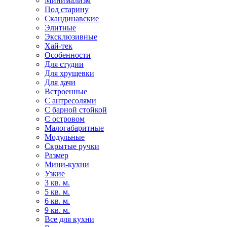
Минимализм
Под старину
Скандинавские
Элитные
Эксклюзивные
Хай-тек
Особенности
Для студии
Для хрущевки
Для дачи
Встроенные
С антресолями
С барной стойкой
С островом
Малогабаритные
Модульные
Скрытые ручки
Размер
Мини-кухни
Узкие
3 кв. м.
5 кв. м.
6 кв. м.
9 кв. м.
Все для кухни