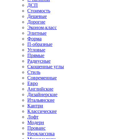
ДСП
Стоимость
Дешевые
Дорогие
Эконом-класс
Элитные
Форма
П-образные
Угловые
Прямые
Радиусные
Скошенные углы
Стиль
Современные
Евро
Английские
Дизайнерские
Итальянские
Кантри
Классические
Лофт
Модерн
Прованс
Неоклассика