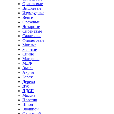
Оранжевые
Вишневые
Изумрудные
Венге
Ореховые
Янтарные
Сиреневые
Салатовые
Фиолетовые
Мятные
Золотые
Синие
Материал
МДФ
Эмаль
Акрил
Береза
Дерево
Дуб
ЛДСП
Массив
Пластик
Шпон
Экошпон
С патиной