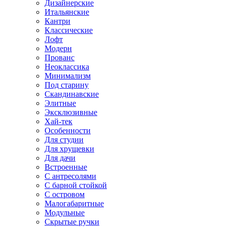
Дизайнерские
Итальянские
Кантри
Классические
Лофт
Модерн
Прованс
Неоклассика
Минимализм
Под старину
Скандинавские
Элитные
Эксклюзивные
Хай-тек
Особенности
Для студии
Для хрущевки
Для дачи
Встроенные
С антресолями
С барной стойкой
С островом
Малогабаритные
Модульные
Скрытые ручки