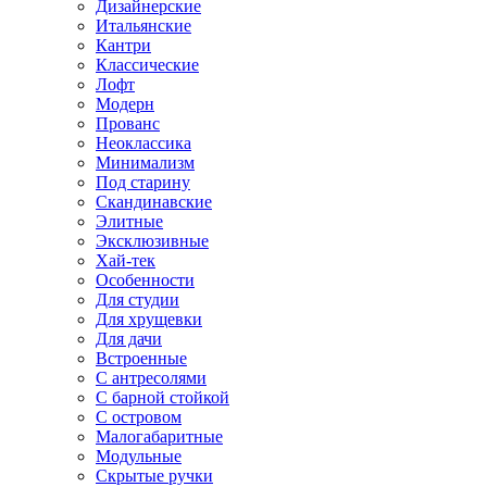
Дизайнерские
Итальянские
Кантри
Классические
Лофт
Модерн
Прованс
Неоклассика
Минимализм
Под старину
Скандинавские
Элитные
Эксклюзивные
Хай-тек
Особенности
Для студии
Для хрущевки
Для дачи
Встроенные
С антресолями
С барной стойкой
С островом
Малогабаритные
Модульные
Скрытые ручки