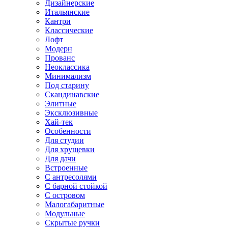
Дизайнерские
Итальянские
Кантри
Классические
Лофт
Модерн
Прованс
Неоклассика
Минимализм
Под старину
Скандинавские
Элитные
Эксклюзивные
Хай-тек
Особенности
Для студии
Для хрущевки
Для дачи
Встроенные
С антресолями
С барной стойкой
С островом
Малогабаритные
Модульные
Скрытые ручки