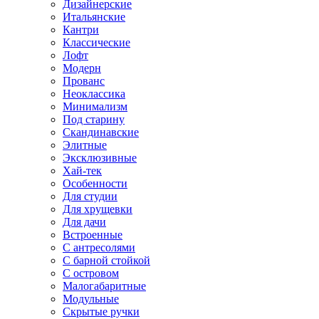
Дизайнерские
Итальянские
Кантри
Классические
Лофт
Модерн
Прованс
Неоклассика
Минимализм
Под старину
Скандинавские
Элитные
Эксклюзивные
Хай-тек
Особенности
Для студии
Для хрущевки
Для дачи
Встроенные
С антресолями
С барной стойкой
С островом
Малогабаритные
Модульные
Скрытые ручки