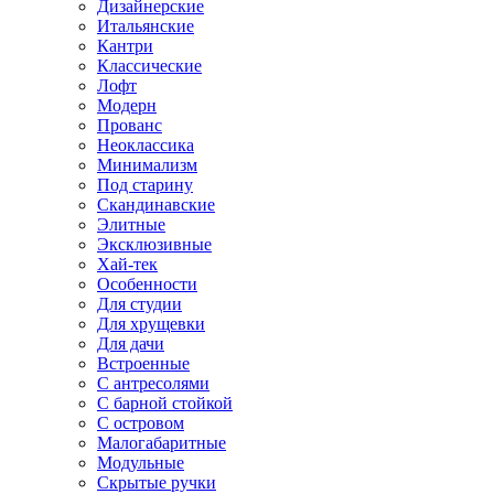
Дизайнерские
Итальянские
Кантри
Классические
Лофт
Модерн
Прованс
Неоклассика
Минимализм
Под старину
Скандинавские
Элитные
Эксклюзивные
Хай-тек
Особенности
Для студии
Для хрущевки
Для дачи
Встроенные
С антресолями
С барной стойкой
С островом
Малогабаритные
Модульные
Скрытые ручки