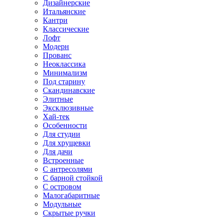
Дизайнерские
Итальянские
Кантри
Классические
Лофт
Модерн
Прованс
Неоклассика
Минимализм
Под старину
Скандинавские
Элитные
Эксклюзивные
Хай-тек
Особенности
Для студии
Для хрущевки
Для дачи
Встроенные
С антресолями
С барной стойкой
С островом
Малогабаритные
Модульные
Скрытые ручки