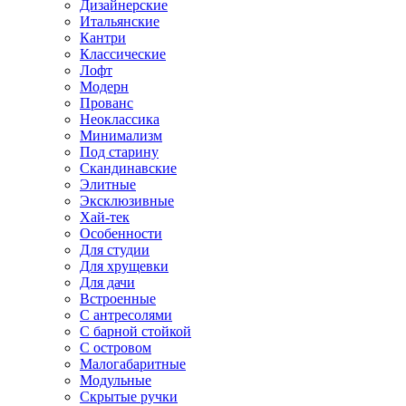
Дизайнерские
Итальянские
Кантри
Классические
Лофт
Модерн
Прованс
Неоклассика
Минимализм
Под старину
Скандинавские
Элитные
Эксклюзивные
Хай-тек
Особенности
Для студии
Для хрущевки
Для дачи
Встроенные
С антресолями
С барной стойкой
С островом
Малогабаритные
Модульные
Скрытые ручки