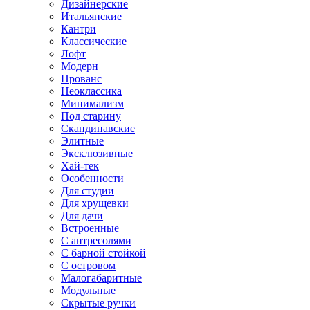
Дизайнерские
Итальянские
Кантри
Классические
Лофт
Модерн
Прованс
Неоклассика
Минимализм
Под старину
Скандинавские
Элитные
Эксклюзивные
Хай-тек
Особенности
Для студии
Для хрущевки
Для дачи
Встроенные
С антресолями
С барной стойкой
С островом
Малогабаритные
Модульные
Скрытые ручки