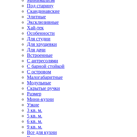
Минимализм
Под старину
Скандинавские
Элитные
Эксклюзивные
Хай-тек
Особенности
Для студии
Для хрущевки
Для дачи
Встроенные
С антресолями
С барной стойкой
С островом
Малогабаритные
Модульные
Скрытые ручки
Размер
Мини-кухни
Узкие
3 кв. м.
5 кв. м.
6 кв. м.
9 кв. м.
Все для кухни