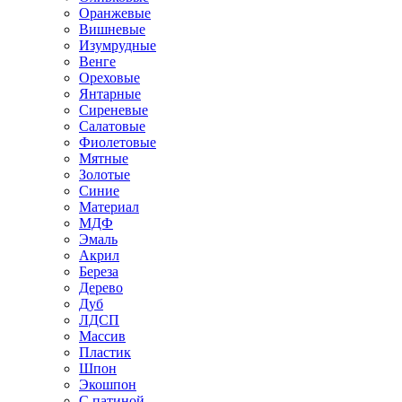
Оранжевые
Вишневые
Изумрудные
Венге
Ореховые
Янтарные
Сиреневые
Салатовые
Фиолетовые
Мятные
Золотые
Синие
Материал
МДФ
Эмаль
Акрил
Береза
Дерево
Дуб
ЛДСП
Массив
Пластик
Шпон
Экошпон
С патиной