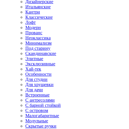
Дизайнерские
Итальянские
Кантри
Классические
Лофт
Модерн
Прованс
Неоклассика
Минимализм
Под старину
Скандинавские
Элитные
Эксклюзивные
Хай-тек
Особенности
Для студии
Для хрущевки
Для дачи
Встроенные
С антресолями
С барной стойкой
С островом
Малогабаритные
Модульные
Скрытые ручки