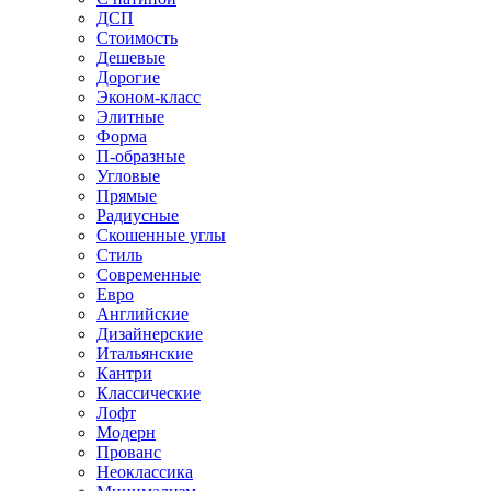
ДСП
Стоимость
Дешевые
Дорогие
Эконом-класс
Элитные
Форма
П-образные
Угловые
Прямые
Радиусные
Скошенные углы
Стиль
Современные
Евро
Английские
Дизайнерские
Итальянские
Кантри
Классические
Лофт
Модерн
Прованс
Неоклассика