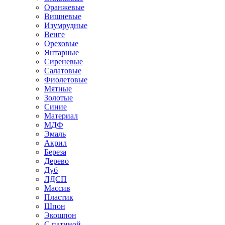
Оранжевые
Вишневые
Изумрудные
Венге
Ореховые
Янтарные
Сиреневые
Салатовые
Фиолетовые
Мятные
Золотые
Синие
Материал
МДФ
Эмаль
Акрил
Береза
Дерево
Дуб
ЛДСП
Массив
Пластик
Шпон
Экошпон
С патиной