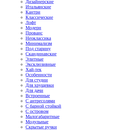
Дизайнерские
Итальянские
Кантри
Классические
Лофт
Модерн
Прованс
Неоклассика
Минимализм
Под старину
Скандинавские
Элитные
Эксклюзивные
Хай-тек
Особенности
Для студии
Для хрущевки
Для дачи
Встроенные
С антресолями
С барной стойкой
С островом
Малогабаритные
Модульные
Скрытые ручки