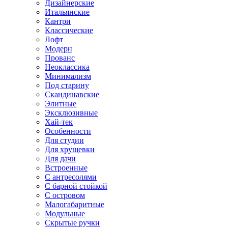
Дизайнерские
Итальянские
Кантри
Классические
Лофт
Модерн
Прованс
Неоклассика
Минимализм
Под старину
Скандинавские
Элитные
Эксклюзивные
Хай-тек
Особенности
Для студии
Для хрущевки
Для дачи
Встроенные
С антресолями
С барной стойкой
С островом
Малогабаритные
Модульные
Скрытые ручки