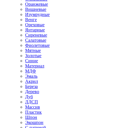
Оранжевые
Вишневые
Изумрудные
Венге
Ореховые
Янтарные
Сиреневые
Салатовые
Фиолетовые
Мятные
Золотые
Синие
Материал
МДФ
Эмаль
Акрил
Береза
Дерево
Дуб
ЛДСП
Массив
Пластик
Шпон
Экошпон
С патиной