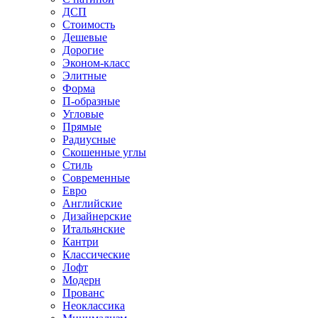
ДСП
Стоимость
Дешевые
Дорогие
Эконом-класс
Элитные
Форма
П-образные
Угловые
Прямые
Радиусные
Скошенные углы
Стиль
Современные
Евро
Английские
Дизайнерские
Итальянские
Кантри
Классические
Лофт
Модерн
Прованс
Неоклассика