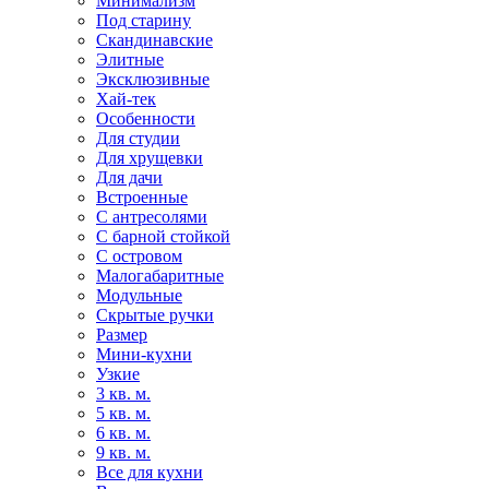
Минимализм
Под старину
Скандинавские
Элитные
Эксклюзивные
Хай-тек
Особенности
Для студии
Для хрущевки
Для дачи
Встроенные
С антресолями
С барной стойкой
С островом
Малогабаритные
Модульные
Скрытые ручки
Размер
Мини-кухни
Узкие
3 кв. м.
5 кв. м.
6 кв. м.
9 кв. м.
Все для кухни