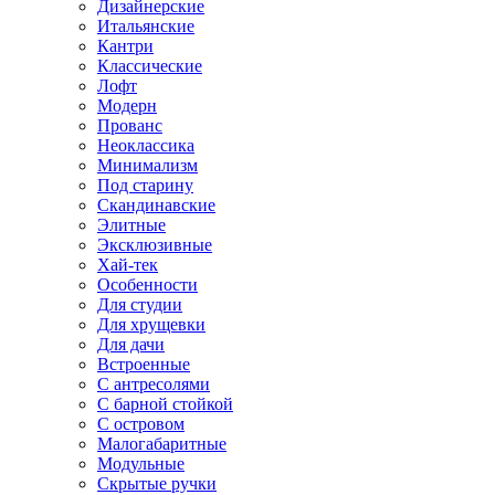
Дизайнерские
Итальянские
Кантри
Классические
Лофт
Модерн
Прованс
Неоклассика
Минимализм
Под старину
Скандинавские
Элитные
Эксклюзивные
Хай-тек
Особенности
Для студии
Для хрущевки
Для дачи
Встроенные
С антресолями
С барной стойкой
С островом
Малогабаритные
Модульные
Скрытые ручки