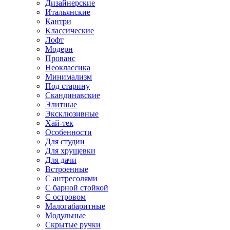
Дизайнерские
Итальянские
Кантри
Классические
Лофт
Модерн
Прованс
Неоклассика
Минимализм
Под старину
Скандинавские
Элитные
Эксклюзивные
Хай-тек
Особенности
Для студии
Для хрущевки
Для дачи
Встроенные
С антресолями
С барной стойкой
С островом
Малогабаритные
Модульные
Скрытые ручки