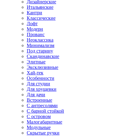
Дизайнерские
Итальянские
Кантри
Классические
Лофт
Модерн
Прованс
Неоклассика
Минимализм
Под старину
Скандинавские
Элитные
Эксклюзивные
Хай-тек
Особенности
Для студии
Для хрущевки
Для дачи
Встроенные
С антресолями
С барной стойкой
С островом
Малогабаритные
Модульные
Скрытые ручки