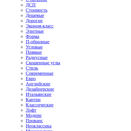
ДСП
Стоимость
Дешевые
Дорогие
Эконом-класс
Элитные
Форма
П-образные
Угловые
Прямые
Радиусные
Скошенные углы
Стиль
Современные
Евро
Английские
Дизайнерские
Итальянские
Кантри
Классические
Лофт
Модерн
Прованс
Неоклассика