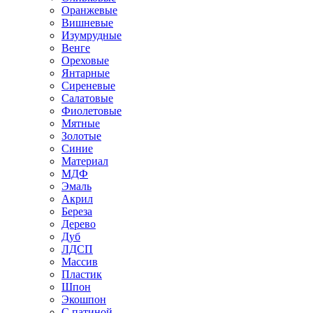
Оранжевые
Вишневые
Изумрудные
Венге
Ореховые
Янтарные
Сиреневые
Салатовые
Фиолетовые
Мятные
Золотые
Синие
Материал
МДФ
Эмаль
Акрил
Береза
Дерево
Дуб
ЛДСП
Массив
Пластик
Шпон
Экошпон
С патиной