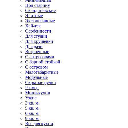
Минимализм
Под старину
Скандинавские
Элитные
Эксклюзивные
Хай-тек
Особенности
Для студии
Для хрущевки
Для дачи
Встроенные
С антресолями
С барной стойкой
С островом
Малогабаритные
Модульные
Скрытые ручки
Размер
Мини-кухни
Узкие
3 кв. м.
5 кв. м.
6 кв. м.
9 кв. м.
Все для кухни