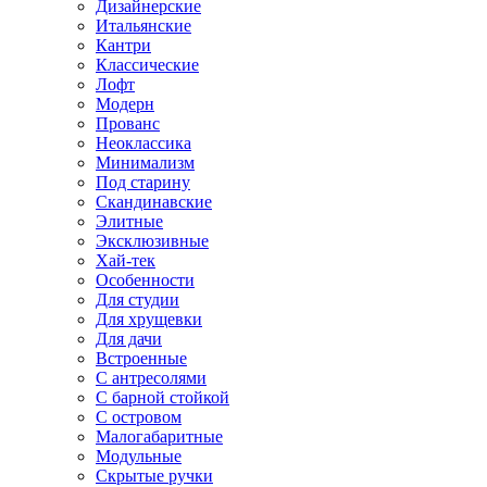
Дизайнерские
Итальянские
Кантри
Классические
Лофт
Модерн
Прованс
Неоклассика
Минимализм
Под старину
Скандинавские
Элитные
Эксклюзивные
Хай-тек
Особенности
Для студии
Для хрущевки
Для дачи
Встроенные
С антресолями
С барной стойкой
С островом
Малогабаритные
Модульные
Скрытые ручки