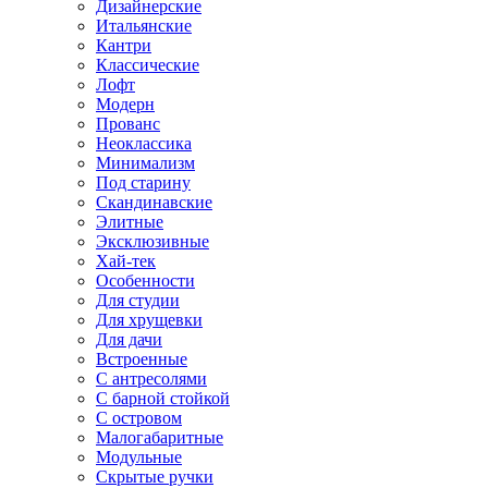
Дизайнерские
Итальянские
Кантри
Классические
Лофт
Модерн
Прованс
Неоклассика
Минимализм
Под старину
Скандинавские
Элитные
Эксклюзивные
Хай-тек
Особенности
Для студии
Для хрущевки
Для дачи
Встроенные
С антресолями
С барной стойкой
С островом
Малогабаритные
Модульные
Скрытые ручки