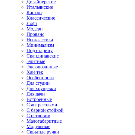
Дизайнерские
Итальянские
Кантри
Классические
Лофт
Модерн
Прованс
Неоклассика
Минимализм
Под старину
Скандинавские
Элитные
Эксклюзивные
Хай-тек
Особенности
Для студии
Для хрущевки
Для дачи
Встроенные
С антресолями
С барной стойкой
С островом
Малогабаритные
Модульные
Скрытые ручки