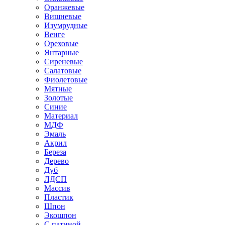
Оранжевые
Вишневые
Изумрудные
Венге
Ореховые
Янтарные
Сиреневые
Салатовые
Фиолетовые
Мятные
Золотые
Синие
Материал
МДФ
Эмаль
Акрил
Береза
Дерево
Дуб
ЛДСП
Массив
Пластик
Шпон
Экошпон
С патиной