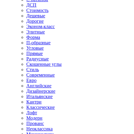
ДСП
Стоимость
Дешевые
Дорогие
Эконом-класс
Элитные
Форма
П-образные
Угловые
Прямые
Радиусные
Скошенные углы
Стиль
Современные
Евро
Английские
Дизайнерские
Итальянские
Кантри
Классические
Лофт
Модерн
Прованс
Неоклассика