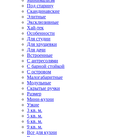
Минимализм
Под старину
Скандинавские
Элитные
Эксклюзивные
Хай-тек
Особенности
Для студии
Для хрущевки
Для дачи
Встроенные
С антресолями
С барной стойкой
С островом
Малогабаритные
Модульные
Скрытые ручки
Размер
Мини-кухни
Узкие
3 кв. м.
5 кв. м.
6 кв. м.
9 кв. м.
Все для кухни