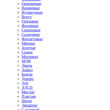
Оранжевые
Вишневые
Изумрудные
Венге
Ореховые
Янтарные
Сиреневые
Салатовые
Фиолетовые
Мятные
Золотые
Синие
Материал
МДФ
Эмаль
Акрил
Береза
Дерево
Дуб
ЛДСП
Массив
Пластик
Шпон
Экошпон
С патиной