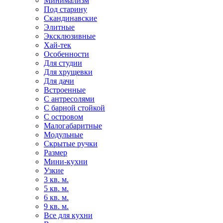
Минимализм
Под старину
Скандинавские
Элитные
Эксклюзивные
Хай-тек
Особенности
Для студии
Для хрущевки
Для дачи
Встроенные
С антресолями
С барной стойкой
С островом
Малогабаритные
Модульные
Скрытые ручки
Размер
Мини-кухни
Узкие
3 кв. м.
5 кв. м.
6 кв. м.
9 кв. м.
Все для кухни