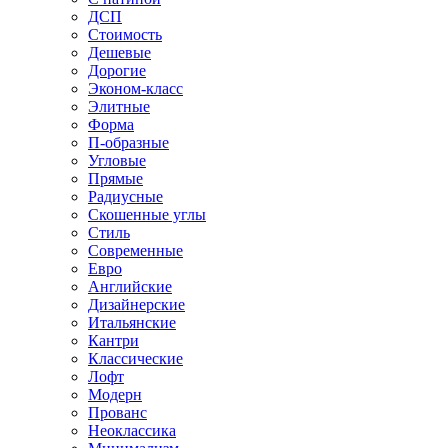
ДСП
Стоимость
Дешевые
Дорогие
Эконом-класс
Элитные
Форма
П-образные
Угловые
Прямые
Радиусные
Скошенные углы
Стиль
Современные
Евро
Английские
Дизайнерские
Итальянские
Кантри
Классические
Лофт
Модерн
Прованс
Неоклассика