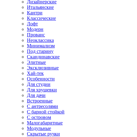
Дизайнерские
Итальянские
Кантри
Классические
Лофт
Модерн
Прованс
Неоклассика
Минимализм
Под старину
Скандинавские
Элитные
Эксклюзивные
Хай-тек
Особенности
Для студии
Для хрущевки
Для дачи
Встроенные
С антресолями
С барной стойкой
С островом
Малогабаритные
Модульные
Скрытые ручки