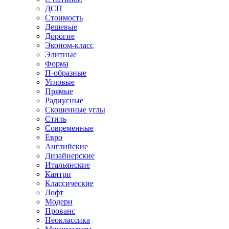
ДСП
Стоимость
Дешевые
Дорогие
Эконом-класс
Элитные
Форма
П-образные
Угловые
Прямые
Радиусные
Скошенные углы
Стиль
Современные
Евро
Английские
Дизайнерские
Итальянские
Кантри
Классические
Лофт
Модерн
Прованс
Неоклассика