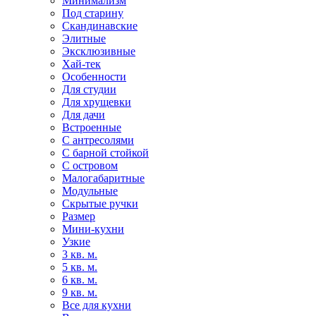
Минимализм
Под старину
Скандинавские
Элитные
Эксклюзивные
Хай-тек
Особенности
Для студии
Для хрущевки
Для дачи
Встроенные
С антресолями
С барной стойкой
С островом
Малогабаритные
Модульные
Скрытые ручки
Размер
Мини-кухни
Узкие
3 кв. м.
5 кв. м.
6 кв. м.
9 кв. м.
Все для кухни