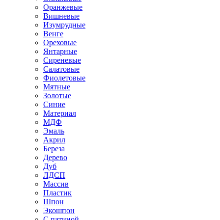
Оранжевые
Вишневые
Изумрудные
Венге
Ореховые
Янтарные
Сиреневые
Салатовые
Фиолетовые
Мятные
Золотые
Синие
Материал
МДФ
Эмаль
Акрил
Береза
Дерево
Дуб
ЛДСП
Массив
Пластик
Шпон
Экошпон
С патиной